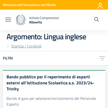
Vai ai contenuti
Vai al menu di navigazione
Vai al footer
Ministero dell'Istruzione e del Merito
Istituto Comprensivo
Albavilla
— Visita la pagina iniziale della scuola
Argomento: Lingua inglese
Stampa / Condividi
FILTRI
Bando pubblico per il reperimento di esperti
esterni all’Istituzione Scolastica a.s. 2023/24-
Trinity
Bando di gara per selezione/reclutamento del Personale
Esperto