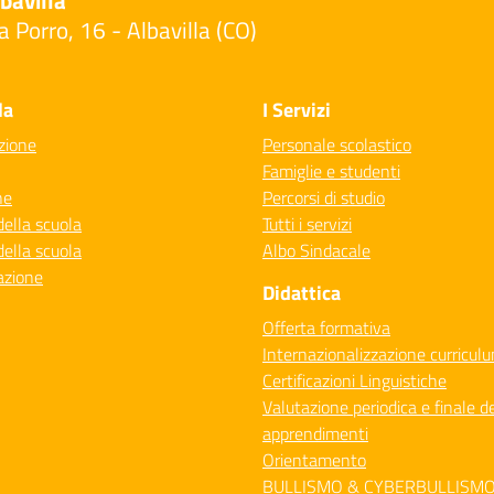
bavilla
a Porro, 16 - Albavilla (CO)
Visita la pagina iniziale della scuola
la
I Servizi
zione
Personale scolastico
Famiglie e studenti
ne
Percorsi di studio
della scuola
Tutti i servizi
della scuola
Albo Sindacale
azione
Didattica
Offerta formativa
Internazionalizzazione curricul
Certificazioni Linguistiche
Valutazione periodica e finale de
apprendimenti
Orientamento
BULLISMO & CYBERBULLISM