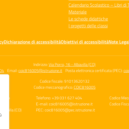
Calendario Scolastico – Libri di 
Materiale
Le schede didattiche
I progetti delle classi
cy
Dichiarazione di accessibilità
Obiettivi di accessibilità
Note Legal
Indirizzo:
Via Porro, 16 - Albavilla (CO)
04
Email:
coic816005@istruzione.it
Posta elettronica certificata (PEC):
coi
Codice fiscale: 91013620132
Codice meccanografico:
COIC816005
ensivo
Telefono: +39 031 627 404
Codice Mec
E-mail: coic816005@istruzione.it
Codice Fis
Albavilla (CO)
PEC: coic816005@pec.istruzione.it
ù