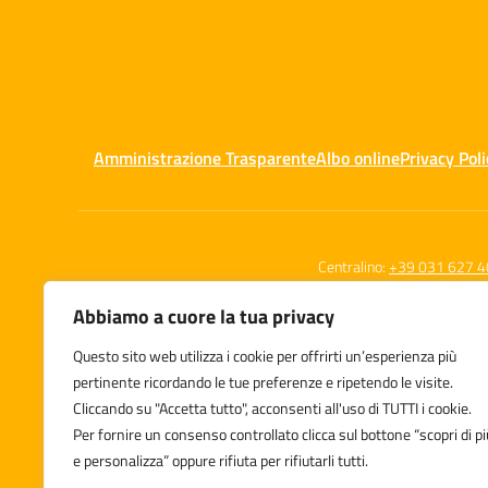
Amministrazione Trasparente
Albo online
Privacy Poli
Centralino:
+39 031 627 4
Abbiamo a cuore la tua privacy
Questo sito web utilizza i cookie per offrirti un’esperienza più
Istituto Compr
pertinente ricordando le tue preferenze e ripetendo le visite.
Albavilla
Cliccando su "Accetta tutto", acconsenti all'uso di TUTTI i cookie.
Via Porro, 16 - 
Per fornire un consenso controllato clicca sul bottone “scopri di pi
e personalizza” oppure rifiuta per rifiutarli tutti.