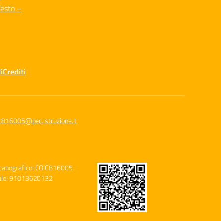
Testo –
i
Crediti
c816005@pec.istruzione.it
canografico: COIC816005
cale: 91013620132