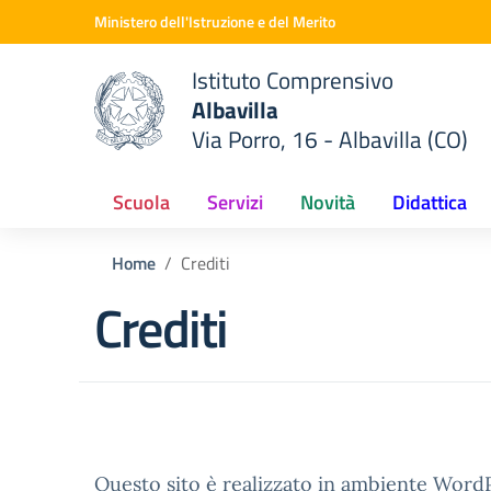
Vai ai contenuti
Vai al menu di navigazione
Vai al footer
Ministero dell'Istruzione e del Merito
Istituto Comprensivo
Albavilla
Via Porro, 16 - Albavilla (CO)
 della scuola
— Visita la pagina iniziale del
Scuola
Servizi
Novità
Didattica
Home
Crediti
Crediti
Questo sito è realizzato in ambiente Wor