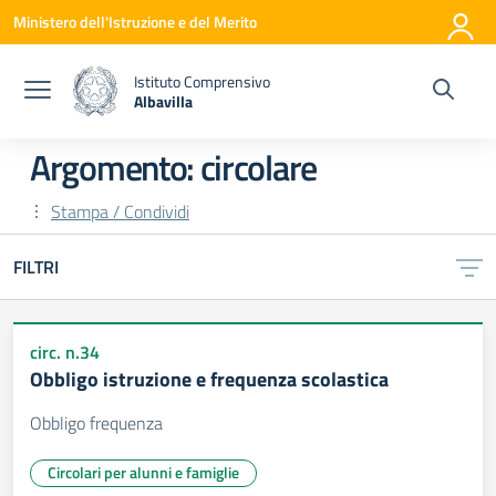
Vai ai contenuti
Vai al menu di navigazione
Vai al footer
Ministero dell'Istruzione e del Merito
Istituto Comprensivo
Albavilla
— Visita la pagina iniziale della scuola
Argomento: circolare
Stampa / Condividi
FILTRI
circ. n.34
Obbligo istruzione e frequenza scolastica
Obbligo frequenza
Circolari per alunni e famiglie