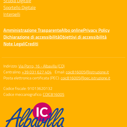
Scuola Digitale
Sportello Digitale
Interpelli
Amministrazione Trasparente
Albo online
Privacy Policy
Dichiarazione di accessibilità
Obiettivi di accessibilità
Note Legali
Crediti
Indirizzo:
Via Porro, 16 - Albavilla (CO)
Centralino:
+39 031 627 404
Email:
coic816005@istruzione.it
Posta elettronica certificata (PEC):
coic816005@pec.istruzione.it
Codice fiscale: 91013620132
Codice meccanografico:
COIC816005