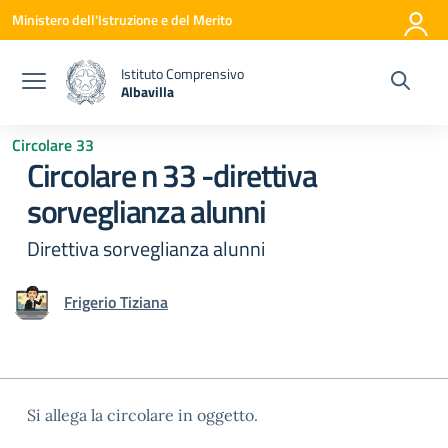
Vai ai contenuti
Vai al menu di navigazione
Vai al footer
Ministero dell'Istruzione e del Merito
Istituto Comprensivo
Albavilla
— Visita la pagina iniziale della scuola
Circolare 33
Circolare n 33 -direttiva
sorveglianza alunni
Direttiva sorveglianza alunni
Frigerio Tiziana
Si allega la circolare in oggetto.