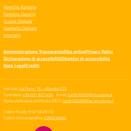
Registro Famiglie
Registro Docenti
Scuola Digitale
Sportello Digitale
Interpelli
Amministrazione Trasparente
Albo online
Privacy Policy
Dichiarazione di accessibilità
Obiettivi di accessibilità
Note Legali
Crediti
Indirizzo:
Via Porro, 16 - Albavilla (CO)
Centralino:
+39 031 627 404
Email:
coic816005@istruzione.it
Posta elettronica certificata (PEC):
coic816005@pec.istruzione.it
Codice fiscale: 91013620132
Codice meccanografico:
COIC816005