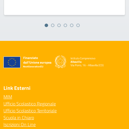
Istituto Comprensivo
Albavilla
Via Porro, 16 - Albavilla (CO)
— Visita la pagina iniziale della scuola
Link Esterni
MIM
Ufficio Scolastico Regionale
Ufficio Scolastico Territoriale
Scuola in Chiaro
Iscrizioni On Line