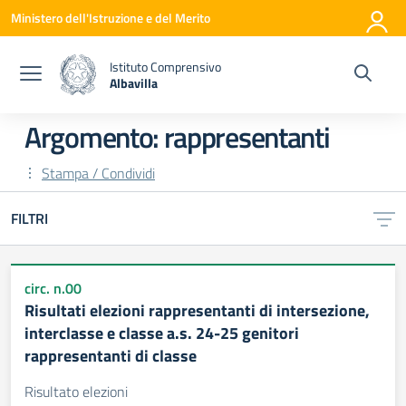
Vai ai contenuti
Vai al menu di navigazione
Vai al footer
Ministero dell'Istruzione e del Merito
Istituto Comprensivo
Albavilla
— Visita la pagina iniziale della scuola
Argomento: rappresentanti
Stampa / Condividi
FILTRI
circ. n.00
Risultati elezioni rappresentanti di intersezione,
interclasse e classe a.s. 24-25 genitori
rappresentanti di classe
Risultato elezioni