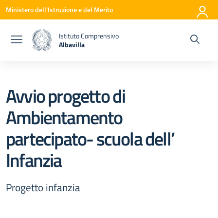
Vai ai contenuti
Vai al menu di navigazione
Vai al footer
Ministero dell'Istruzione e del Merito
Istituto Comprensivo
Albavilla
— Visita la pagina iniziale della scuola
Avvio progetto di
Ambientamento
partecipato- scuola dell’
Infanzia
Progetto infanzia