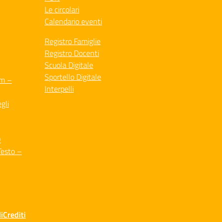
Le circolari
Calendario eventi
Registro Famiglie
Registro Docenti
Scuola Digitale
Sportello Digitale
um –
Interpelli
gli
O
Testo –
i
Crediti