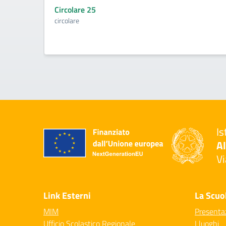
Circolare 25
circolare
Is
Al
Vi
— 
Link Esterni
La Scuo
MIM
Presenta
Ufficio Scolastico Regionale
I luoghi