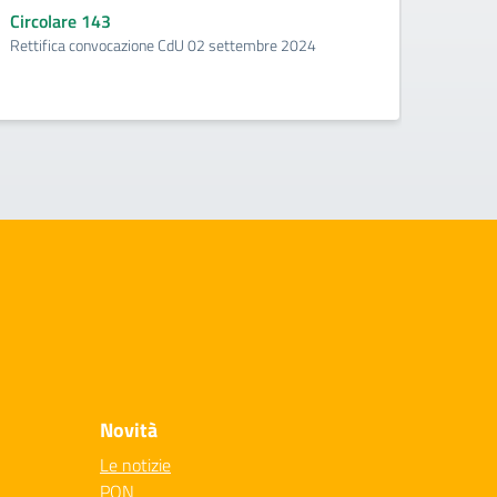
Indicaz
Circolare 143
Rettifica convocazione CdU 02 settembre 2024
Novità
Le notizie
PON