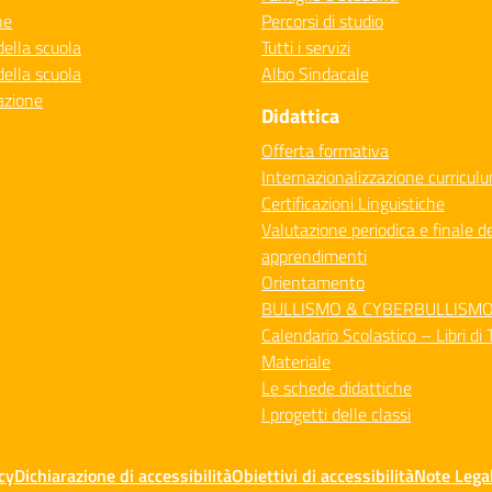
ne
Percorsi di studio
della scuola
Tutti i servizi
della scuola
Albo Sindacale
azione
Didattica
Offerta formativa
Internazionalizzazione curricul
Certificazioni Linguistiche
Valutazione periodica e finale de
apprendimenti
Orientamento
BULLISMO & CYBERBULLISM
Calendario Scolastico – Libri di 
Materiale
Le schede didattiche
I progetti delle classi
cy
Dichiarazione di accessibilità
Obiettivi di accessibilità
Note Legal