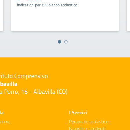
Indicazioni per avvio anno scolastico
tituto Comprensivo
bavilla
a Porro, 16 - Albavilla (CO)
Visita la pagina iniziale della scuola
la
I Servizi
zione
Personale scolastico
Famiglie e studenti