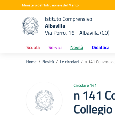
Vai ai contenuti
Vai al menu di navigazione
Vai al footer
Ministero dell'Istruzione e del Merito
Istituto Comprensivo
Albavilla
Via Porro, 16 - Albavilla (CO)
 della scuola
— Visita la pagina iniziale del
Scuola
Servizi
Novità
Didattica
Home
Novità
Le circolari
n 141 Convocazio
Circolare 141
n 141 C
Collegio