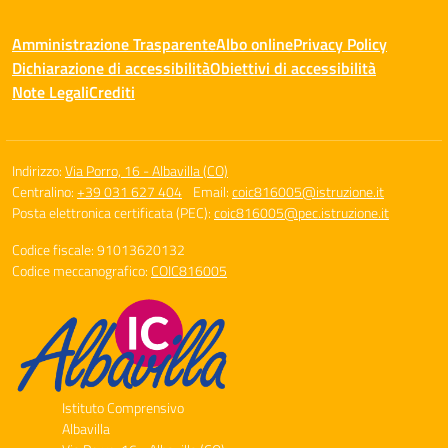
Amministrazione Trasparente
Albo online
Privacy Policy
Dichiarazione di accessibilità
Obiettivi di accessibilità
Note Legali
Crediti
Indirizzo:
Via Porro, 16 - Albavilla (CO)
Centralino:
+39 031 627 404
Email:
coic816005@istruzione.it
Posta elettronica certificata (PEC):
coic816005@pec.istruzione.it
Codice fiscale: 91013620132
Codice meccanografico:
COIC816005
Istituto Comprensivo
Albavilla