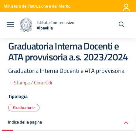
Vai ai contenuti
Vai al menu di navigazione
Vai al footer
Ministero dell'Istruzione e del Merito
Istituto Comprensivo
Albavilla
— Visita la pagina iniziale della scuola
Graduatoria Interna Docenti e
ATA provvisoria a.s. 2023/2024
Graduatoria Interna Docenti e ATA provvisoria
Stampa / Condividi
Tipologia
Graduatorie
Indice della pagina