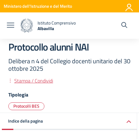
Vai ai contenuti
Vai al menu di navigazione
Vai al footer
Ministero dell'Istruzione e del Merito
Istituto Comprensivo
Albavilla
— Visita la pagina iniziale della scuola
Protocollo alunni NAI
Delibera n 4 del Collegio docenti unitario del 30
ottobre 2025
Stampa / Condividi
Tipologia
Protocolli BES
Indice della pagina