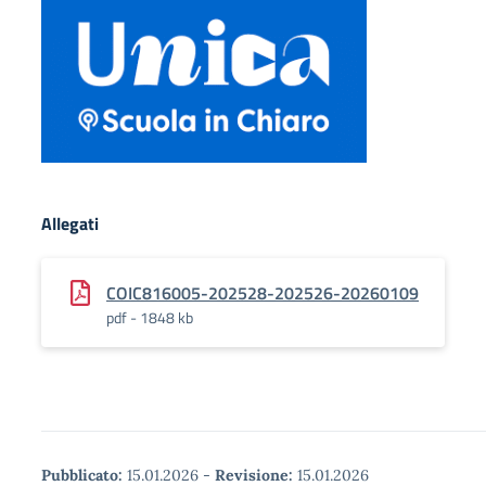
Allegati
COIC816005-202528-202526-20260109
pdf - 1848 kb
Pubblicato:
15.01.2026
-
Revisione:
15.01.2026