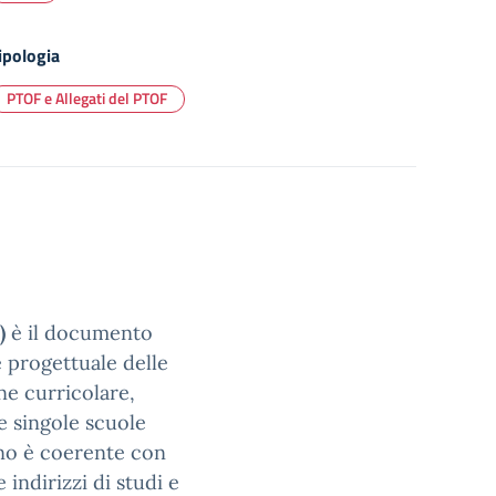
ipologia
PTOF e Allegati del PTOF
)
è il documento
e progettuale delle
one curricolare,
e singole scuole
ano è coerente con
e indirizzi di studi e