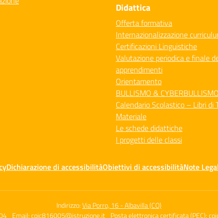
azione
Didattica
Offerta formativa
Internazionalizzazione curricul
Certificazioni Linguistiche
Valutazione periodica e finale de
apprendimenti
Orientamento
BULLISMO & CYBERBULLISM
Calendario Scolastico – Libri di 
Materiale
Le schede didattiche
I progetti delle classi
cy
Dichiarazione di accessibilità
Obiettivi di accessibilità
Note Legal
Indirizzo:
Via Porro, 16 - Albavilla (CO)
04
Email:
coic816005@istruzione.it
Posta elettronica certificata (PEC):
coi