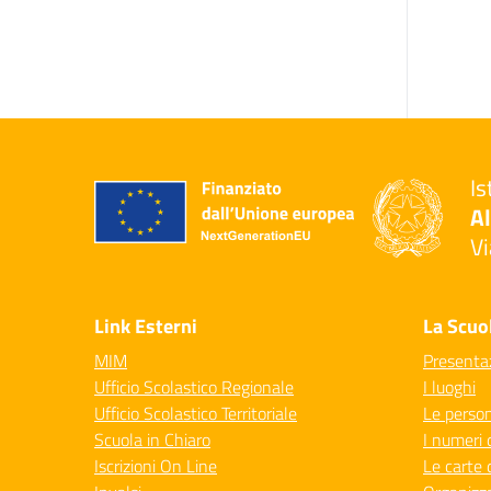
Is
Al
Vi
— 
Link Esterni
La Scuo
MIM
Presenta
Ufficio Scolastico Regionale
I luoghi
Ufficio Scolastico Territoriale
Le perso
Scuola in Chiaro
I numeri 
Iscrizioni On Line
Le carte 