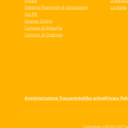
Invalsi
Organizz
Sistema Nazionale di Valutazione
La storia
Noi PA
Istanze Online
Comune di Albavilla
Comune di Orsenigo
Amministrazione Trasparente
Albo online
Privacy Poli
Centralino:
+39 031 627 4