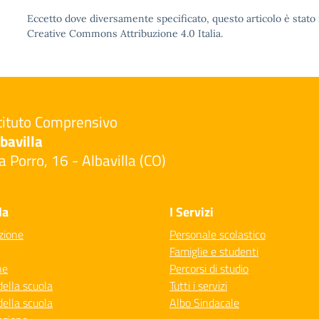
Eccetto dove diversamente specificato, questo articolo è stato 
Creative Commons Attribuzione 4.0 Italia.
tituto Comprensivo
bavilla
a Porro, 16 - Albavilla (CO)
Visita la pagina iniziale della scuola
la
I Servizi
zione
Personale scolastico
Famiglie e studenti
ne
Percorsi di studio
della scuola
Tutti i servizi
della scuola
Albo Sindacale