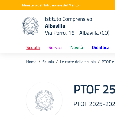
Vai ai contenuti
Vai al menu di navigazione
Vai al footer
Ministero dell'Istruzione e del Merito
Istituto Comprensivo
Albavilla
Via Porro, 16 - Albavilla (CO)
 della scuola
— Visita la pagina iniziale del
Scuola
Servizi
Novità
Didattica
Home
Scuola
Le carte della scuola
PTOF e 
PTOF 2
PTOF 2025-20