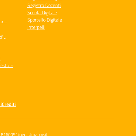
Registro Docenti
Scuola Digitale
Sportello Digitale
um –
Interpelli
gli
O
Testo –
i
Crediti
c816005@pec.istruzione.it