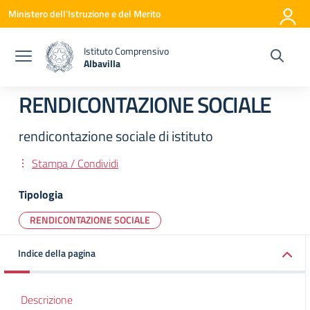
Vai ai contenuti
Vai al menu di navigazione
Vai al footer
Ministero dell'Istruzione e del Merito
Istituto Comprensivo
Albavilla
— Visita la pagina iniziale della scuola
RENDICONTAZIONE SOCIALE
rendicontazione sociale di istituto
Stampa / Condividi
Tipologia
RENDICONTAZIONE SOCIALE
Indice della pagina
Descrizione