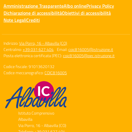
Amministrazione Trasparente
Albo online
Privacy Policy
Dichiarazione di accessibilità
Obiettivi di accessibilità
Note Legali
Crediti
Indirizzo:
Via Porro, 16 - Albavilla (CO)
Centralino:
+39 031 627 404
Email:
coic816005@istruzione.it
Posta elettronica certificata (PEC):
coic816005@pec.istruzione.it
Codice fiscale: 91013620132
Codice meccanografico:
COIC816005
Istituto Comprensivo
Albavilla
Via Porro, 16 - Albavilla (CO)
Telefono: +39 031 627 404