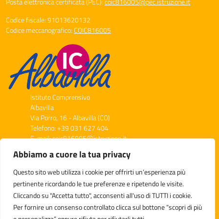
Posta elettronica certificata (PEC):
coic816005@pec.istruzione.it
Codice fiscale: 91013620132
Codice meccanografico:
COIC816005
Istituto Comprensivo
Albavilla
Via Porro, 16 - Albavilla (CO)
Telefono: +39 031 627 404
E-mail: coic816005@istruzione.it
PEC: coic816005@pec.istruzione.it
Abbiamo a cuore la tua privacy
Codice Meccanografico: COIC816005
Codice Fiscale: 91013620132
Questo sito web utilizza i cookie per offrirti un’esperienza più
pertinente ricordando le tue preferenze e ripetendo le visite.
Cliccando su "Accetta tutto", acconsenti all'uso di TUTTI i cookie.
Per fornire un consenso controllato clicca sul bottone “scopri di più
e personalizza” oppure rifiuta per rifiutarli tutti.