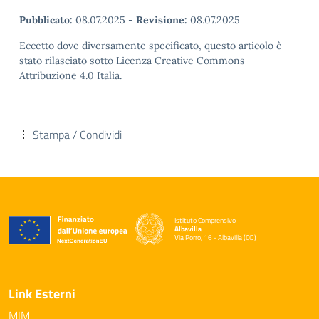
Pubblicato:
08.07.2025
-
Revisione:
08.07.2025
Eccetto dove diversamente specificato, questo articolo è
stato rilasciato sotto Licenza Creative Commons
Attribuzione 4.0 Italia.
Stampa / Condividi
Istituto Comprensivo
Albavilla
Via Porro, 16 - Albavilla (CO)
— Visita la pagina iniziale della scuola
Link Esterni
MIM