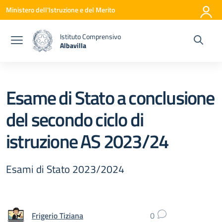
Vai ai contenuti
Vai al menu di navigazione
Vai al footer
Ministero dell'Istruzione e del Merito
Istituto Comprensivo
Albavilla
— Visita la pagina iniziale della scuola
Esame di Stato a conclusione
del secondo ciclo di
istruzione AS 2023/24
Esami di Stato 2023/2024
Frigerio Tiziana
0