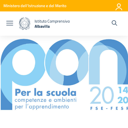
Vai ai contenuti
Vai al menu di navigazione
Vai al footer
Ministero dell'Istruzione e del Merito
Istituto Comprensivo
Albavilla
— Visita la pagina iniziale della scuola