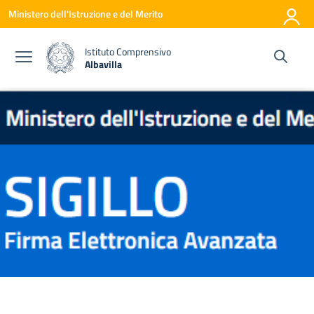
Vai ai contenuti
Vai al menu di navigazione
Vai al footer
Ministero dell'Istruzione e del Merito
Istituto Comprensivo
Albavilla
— Visita la pagina iniziale della scuola