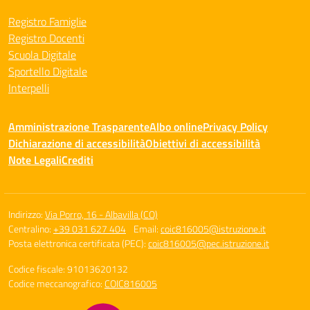
Registro Famiglie
Registro Docenti
Scuola Digitale
Sportello Digitale
Interpelli
Amministrazione Trasparente
Albo online
Privacy Policy
Dichiarazione di accessibilità
Obiettivi di accessibilità
Note Legali
Crediti
Indirizzo:
Via Porro, 16 - Albavilla (CO)
Centralino:
+39 031 627 404
Email:
coic816005@istruzione.it
Posta elettronica certificata (PEC):
coic816005@pec.istruzione.it
Codice fiscale: 91013620132
Codice meccanografico:
COIC816005