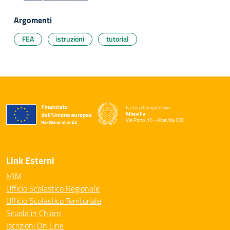
Argomenti
FEA
istruzioni
tutorial
Istituto Comprensivo
Albavilla
Via Porro, 16 - Albavilla (CO)
— Visita la pagina iniziale della scuola
Link Esterni
MIM
Ufficio Scolastico Regionale
Ufficio Scolastico Territoriale
Scuola in Chiaro
Iscrizioni On Line