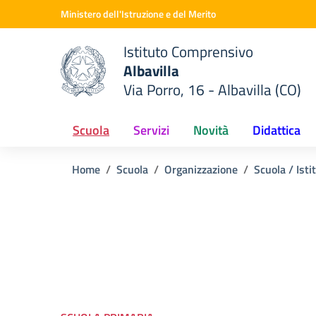
Vai ai contenuti
Vai al menu di navigazione
Vai al footer
Ministero dell'Istruzione e del Merito
Istituto Comprensivo
Albavilla
Via Porro, 16 - Albavilla (CO)
 della scuola
— Visita la pagina iniziale del
Scuola
Servizi
Novità
Didattica
Home
Scuola
Organizzazione
Scuola / Isti