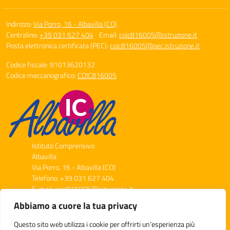
Indirizzo:
Via Porro, 16 - Albavilla (CO)
Centralino:
+39 031 627 404
Email:
coic816005@istruzione.it
Posta elettronica certificata (PEC):
coic816005@pec.istruzione.it
Codice fiscale: 91013620132
Codice meccanografico:
COIC816005
Istituto Comprensivo
Albavilla
Via Porro, 16 - Albavilla (CO)
Telefono: +39 031 627 404
E-mail: coic816005@istruzione.it
PEC: coic816005@pec.istruzione.it
Abbiamo a cuore la tua privacy
Codice Meccanografico: COIC816005
Codice Fiscale: 91013620132
Questo sito web utilizza i cookie per offrirti un’esperienza più