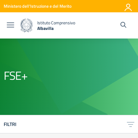
Vai ai contenuti
Vai al menu di navigazione
Vai al footer
Ministero dell'Istruzione e del Merito
Istituto Comprensivo
Albavilla
— Visita la pagina iniziale della scuola
FSE+
FILTRI