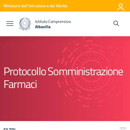
Vai ai contenuti
Vai al menu di navigazione
Vai al footer
Ministero dell'Istruzione e del Merito
Istituto Comprensivo
Albavilla
— Visita la pagina iniziale della scuola
Protocollo Somministrazione
Farmaci
FILTRI