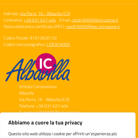
Indirizzo:
Via Porro, 16 - Albavilla (CO)
Centralino:
+39 031 627 404
Email:
coic816005@istruzione.it
Posta elettronica certificata (PEC):
coic816005@pec.istruzione.it
Codice fiscale: 91013620132
Codice meccanografico:
COIC816005
Istituto Comprensivo
Albavilla
Via Porro, 16 - Albavilla (CO)
Telefono: +39 031 627 404
E-mail: coic816005@istruzione.it
PEC: coic816005@pec.istruzione.it
Abbiamo a cuore la tua privacy
Codice Meccanografico: COIC816005
Codice Fiscale: 91013620132
Questo sito web utilizza i cookie per offrirti un’esperienza più