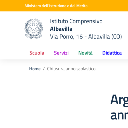
Vai ai contenuti
Vai al menu di navigazione
Vai al footer
Ministero dell'Istruzione e del Merito
Istituto Comprensivo
Albavilla
Via Porro, 16 - Albavilla (CO)
 della scuola
— Visita la pagina iniziale del
Scuola
Servizi
Novità
Didattica
Home
Chiusura anno scolastico
Ar
ann