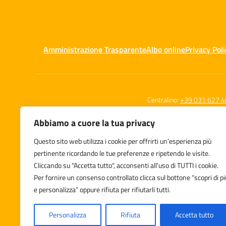
Amministrazione Trasparente
Albo online
Privacy Poli
Centralino:
+39 031 627 4
Abbiamo a cuore la tua privacy
Questo sito web utilizza i cookie per offrirti un’esperienza più
Istituto Compr
pertinente ricordando le tue preferenze e ripetendo le visite.
Albavilla
Cliccando su "Accetta tutto", acconsenti all'uso di TUTTI i cookie.
Via Porro, 16 - 
Per fornire un consenso controllato clicca sul bottone “scopri di pi
e personalizza” oppure rifiuta per rifiutarli tutti.
Personalizza
Rifiuta
Accetta tutto