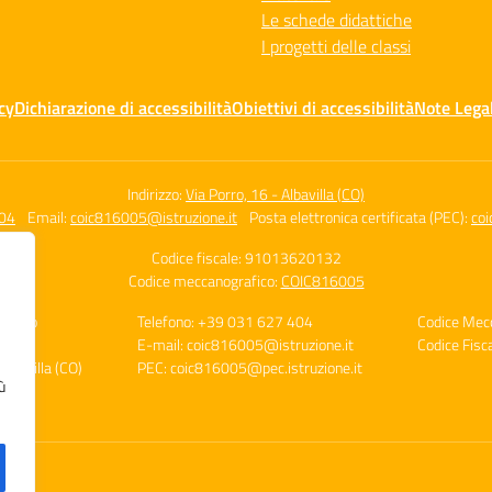
Le schede didattiche
I progetti delle classi
cy
Dichiarazione di accessibilità
Obiettivi di accessibilità
Note Legal
Indirizzo:
Via Porro, 16 - Albavilla (CO)
04
Email:
coic816005@istruzione.it
Posta elettronica certificata (PEC):
coi
Codice fiscale: 91013620132
Codice meccanografico:
COIC816005
ensivo
Telefono: +39 031 627 404
Codice Mec
E-mail: coic816005@istruzione.it
Codice Fis
Albavilla (CO)
PEC: coic816005@pec.istruzione.it
ù