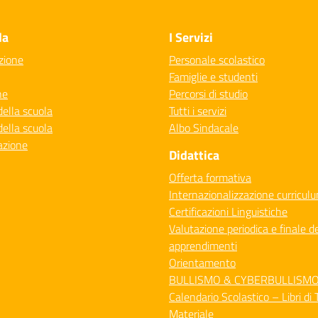
Visita la pagina iniziale della scuola
la
I Servizi
zione
Personale scolastico
Famiglie e studenti
ne
Percorsi di studio
della scuola
Tutti i servizi
della scuola
Albo Sindacale
azione
Didattica
Offerta formativa
Internazionalizzazione curricul
Certificazioni Linguistiche
Valutazione periodica e finale de
apprendimenti
Orientamento
BULLISMO & CYBERBULLISM
Calendario Scolastico – Libri di 
Materiale