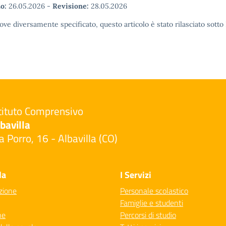
o:
26.05.2026
-
Revisione:
28.05.2026
ove diversamente specificato, questo articolo è stato rilasciato sott
tituto Comprensivo
bavilla
a Porro, 16 - Albavilla (CO)
Visita la pagina iniziale della scuola
la
I Servizi
zione
Personale scolastico
Famiglie e studenti
ne
Percorsi di studio