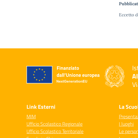
Pubblicat
Eccetto d
Is
Al
Vi
— 
Link Esterni
La Scuo
MIM
Presenta
Ufficio Scolastico Regionale
I luoghi
Ufficio Scolastico Territoriale
Le perso