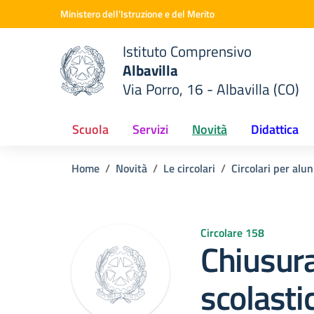
Vai ai contenuti
Vai al menu di navigazione
Vai al footer
Ministero dell'Istruzione e del Merito
Istituto Comprensivo
Albavilla
Via Porro, 16 - Albavilla (CO)
 della scuola
— Visita la pagina iniziale del
Scuola
Servizi
Novità
Didattica
Home
Novità
Le circolari
Circolari per alun
Circolare 158
Chiusur
scolast