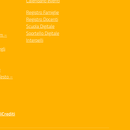
Calendario eventi
Registro Famiglie
Registro Docenti
Scuola Digitale
Sportello Digitale
um –
Interpelli
gli
O
Testo –
i
Crediti