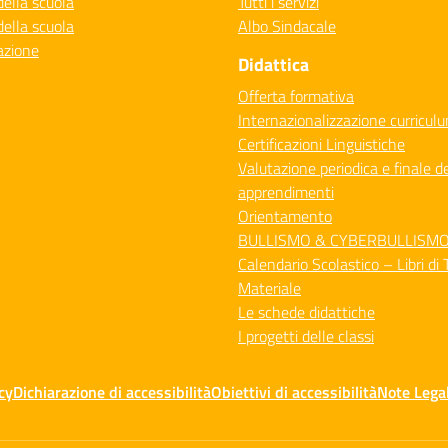
della scuola
Tutti i servizi
della scuola
Albo Sindacale
azione
Didattica
Offerta formativa
Internazionalizzazione curricul
Certificazioni Linguistiche
Valutazione periodica e finale de
apprendimenti
Orientamento
BULLISMO & CYBERBULLISM
Calendario Scolastico – Libri di 
Materiale
Le schede didattiche
I progetti delle classi
cy
Dichiarazione di accessibilità
Obiettivi di accessibilità
Note Legal