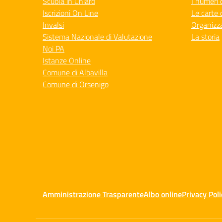
Scuola in Chiaro
I numeri 
Iscrizioni On Line
Le carte 
Invalsi
Organizz
Sistema Nazionale di Valutazione
La storia
Noi PA
Istanze Online
Comune di Albavilla
Comune di Orsenigo
Amministrazione Trasparente
Albo online
Privacy Poli