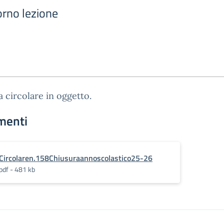
orno lezione
ga circolare in oggetto.
menti
Circolaren.158Chiusuraannoscolastico25-26
pdf - 481 kb