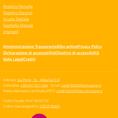
Registro Famiglie
Registro Docenti
Scuola Digitale
Sportello Digitale
Interpelli
Amministrazione Trasparente
Albo online
Privacy Policy
Dichiarazione di accessibilità
Obiettivi di accessibilità
Note Legali
Crediti
Indirizzo:
Via Porro, 16 - Albavilla (CO)
Centralino:
+39 031 627 404
Email:
coic816005@istruzione.it
Posta elettronica certificata (PEC):
coic816005@pec.istruzione.it
Codice fiscale: 91013620132
Codice meccanografico:
COIC816005