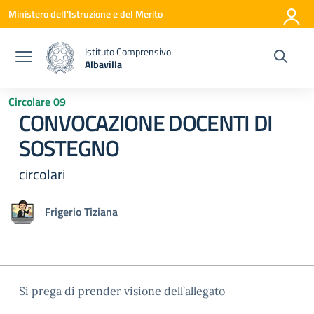
Vai ai contenuti
Vai al menu di navigazione
Vai al footer
Ministero dell'Istruzione e del Merito
Istituto Comprensivo
Albavilla
— Visita la pagina iniziale della scuola
Circolare 09
CONVOCAZIONE DOCENTI DI
SOSTEGNO
circolari
Frigerio Tiziana
Si prega di prender visione dell’allegato