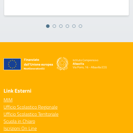
Istituto Comprensivo
Albavilla
Via Porro, 16 - Albavilla (CO)
— Visita la pagina iniziale della scuola
Link Esterni
MIM
Ufficio Scolastico Regionale
Ufficio Scolastico Territoriale
Scuola in Chiaro
Iscrizioni On Line