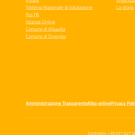
Invalsi
Organizz
Sistema Nazionale di Valutazione
La storia
Noi PA
Istanze Online
Comune di Albavilla
Comune di Orsenigo
Amministrazione Trasparente
Albo online
Privacy Poli
Centralino:
+39 031 627 4