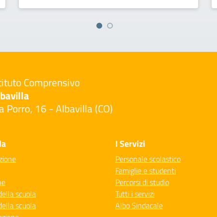
tituto Comprensivo
bavilla
a Porro, 16 - Albavilla (CO)
Visita la pagina iniziale della scuola
la
I Servizi
zione
Personale scolastico
Famiglie e studenti
ne
Percorsi di studio
della scuola
Tutti i servizi
della scuola
Albo Sindacale