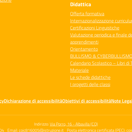
azione
Didattica
Offerta formativa
Internazionalizzazione curricul
Certificazioni Linguistiche
Valutazione periodica e finale de
apprendimenti
Orientamento
BULLISMO & CYBERBULLISM
Calendario Scolastico – Libri di 
Materiale
Le schede didattiche
I progetti delle classi
cy
Dichiarazione di accessibilità
Obiettivi di accessibilità
Note Legal
Indirizzo:
Via Porro, 16 - Albavilla (CO)
04
Email:
coic816005@istruzione.it
Posta elettronica certificata (PEC):
coi