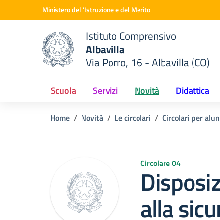
Vai ai contenuti
Vai al menu di navigazione
Vai al footer
Ministero dell'Istruzione e del Merito
Istituto Comprensivo
Albavilla
Via Porro, 16 - Albavilla (CO)
 della scuola
— Visita la pagina iniziale del
Scuola
Servizi
Novità
Didattica
Home
Novità
Le circolari
Circolari per alun
Circolare 04
Disposiz
alla sic