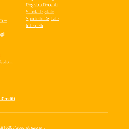
Registro Docenti
Scuola Digitale
Sportello Digitale
um –
Interpelli
gli
O
Testo –
i
Crediti
c816005@pec.istruzione.it