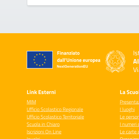
Is
Al
Vi
— 
Link Esterni
La Scuo
MIM
Presenta
Ufficio Scolastico Regionale
I luoghi
Ufficio Scolastico Territoriale
Le perso
Scuola in Chiaro
I numeri 
Iscrizioni On Line
Le carte 