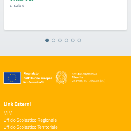
circolare
Istituto Comprensivo
Albavilla
Via Porro, 16 - Albavilla (CO)
— Visita la pagina iniziale della scuola
Link Esterni
MIM
Ufficio Scolastico Regionale
Ufficio Scolastico Territoriale