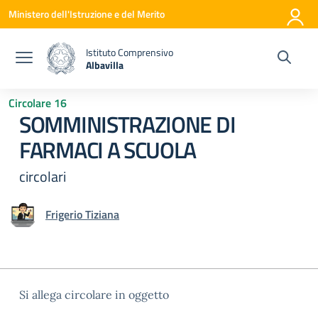
Vai ai contenuti
Vai al menu di navigazione
Vai al footer
Ministero dell'Istruzione e del Merito
Istituto Comprensivo
Albavilla
— Visita la pagina iniziale della scuola
Circolare 16
SOMMINISTRAZIONE DI
FARMACI A SCUOLA
circolari
Frigerio Tiziana
Si allega circolare in oggetto