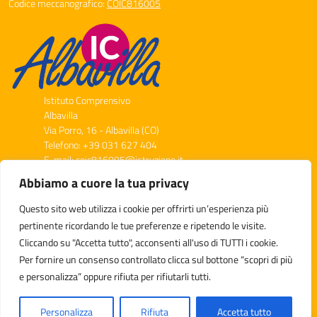
Codice meccanografico:
COIC816005
Istituto Comprensivo
Albavilla
Via Porro, 16 - Albavilla (CO)
Telefono: +39 031 627 404
E-mail: coic816005@istruzione.it
PEC: coic816005@pec.istruzione.it
Abbiamo a cuore la tua privacy
Codice Meccanografico: COIC816005
Codice Fiscale: 91013620132
Questo sito web utilizza i cookie per offrirti un’esperienza più
pertinente ricordando le tue preferenze e ripetendo le visite.
Cliccando su "Accetta tutto", acconsenti all'uso di TUTTI i cookie.
Per fornire un consenso controllato clicca sul bottone “scopri di più
e personalizza” oppure rifiuta per rifiutarli tutti.
Idea e progetto di Designers Italia
Personalizza
Rifiuta
Accetta tutto