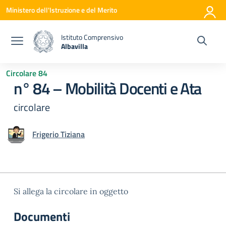
Vai ai contenuti
Vai al menu di navigazione
Vai al footer
Ministero dell'Istruzione e del Merito
Istituto Comprensivo
Albavilla
— Visita la pagina iniziale della scuola
Circolare 84
n° 84 – Mobilità Docenti e Ata
circolare
Frigerio Tiziana
Si allega la circolare in oggetto
Documenti