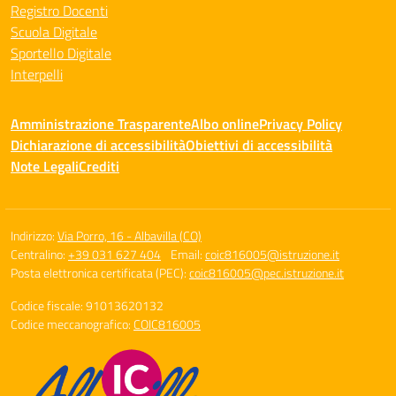
Registro Docenti
Scuola Digitale
Sportello Digitale
Interpelli
Amministrazione Trasparente
Albo online
Privacy Policy
Dichiarazione di accessibilità
Obiettivi di accessibilità
Note Legali
Crediti
Indirizzo:
Via Porro, 16 - Albavilla (CO)
Centralino:
+39 031 627 404
Email:
coic816005@istruzione.it
Posta elettronica certificata (PEC):
coic816005@pec.istruzione.it
Codice fiscale: 91013620132
Codice meccanografico:
COIC816005