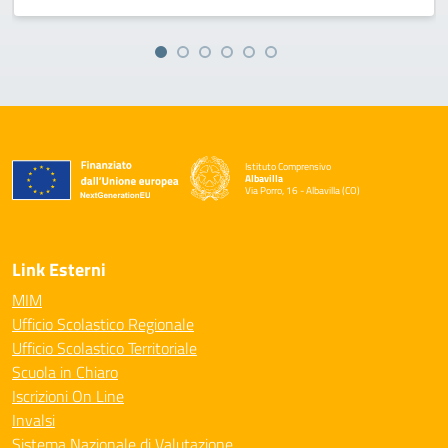
Istituto Comprensivo
Albavilla
Via Porro, 16 - Albavilla (CO)
— Visita la pagina iniziale della scuola
Link Esterni
MIM
Ufficio Scolastico Regionale
Ufficio Scolastico Territoriale
Scuola in Chiaro
Iscrizioni On Line
Invalsi
Sistema Nazionale di Valutazione